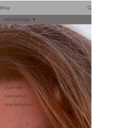
Blog
Alle Beiträge
Alle Beiträge
Ihre
Community
Hautpflege
Makeup
Stil
Haare
Business
Gesundheit
Wechseljahre