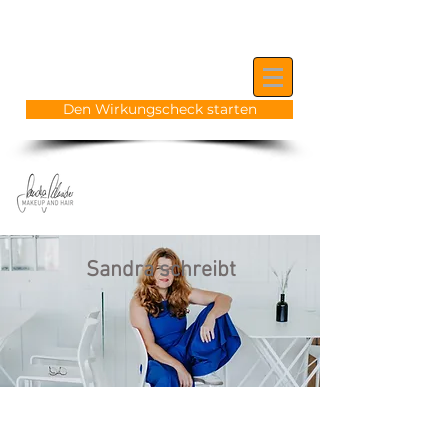
5 Muster, die dich unsichtbar machen –
erkennst du dich wieder?
Den Wirkungscheck starten
Anmelden
Sandra schreibt