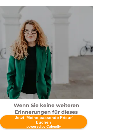
Wenn Sie keine weiteren
Erinnerungen für dieses
Jetzt 'Meine passende Frisur'
Webinar erhalten möchten,
buchen
bestätigen Sie bitte unten
powered by Calendly