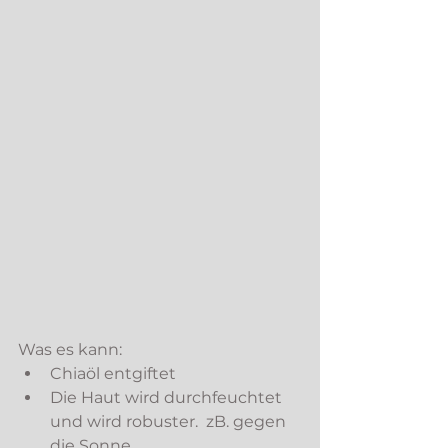
Was es kann: 
Chiaöl entgiftet
Die Haut wird durchfeuchtet 
und wird robuster.  zB. gegen 
die Sonne. 