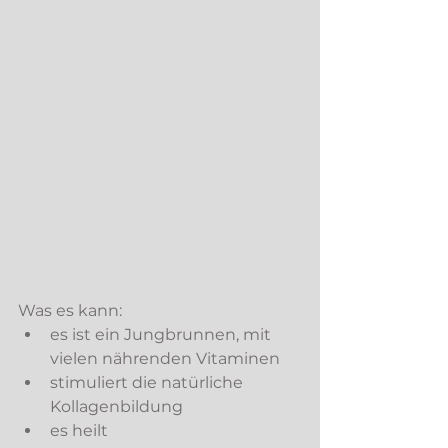
Was es kann: 
es ist ein Jungbrunnen, mit 
vielen nährenden Vitaminen
stimuliert die natürliche 
Kollagenbildung
es heilt