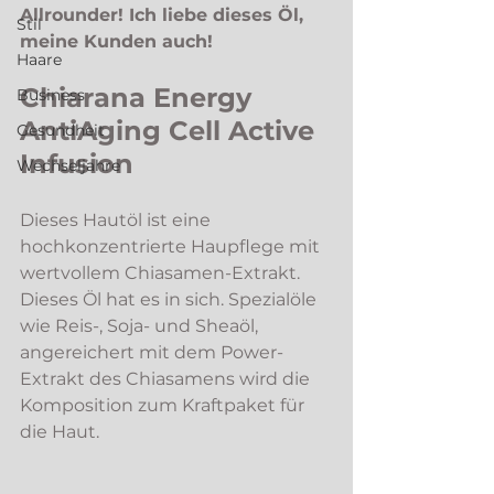
Allrounder! Ich liebe dieses Öl, 
Stil
meine Kunden auch! 
Haare
Chiarana Energy 
Business
AntiAging Cell Active 
Gesundheit
Infusion
Wechseljahre
Dieses Hautöl ist eine 
hochkonzentrierte Haupflege mit 
wertvollem Chiasamen-Extrakt.
Dieses Öl hat es in sich. Spezialöle 
wie Reis-, Soja- und Sheaöl, 
angereichert mit dem Power- 
Extrakt des Chiasamens wird die 
Komposition zum Kraftpaket für 
die Haut. 