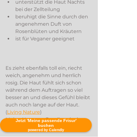
unterstützt die Haut Nachts 
bei der Zellteilung
beruhigt die Sinne durch den 
angenehmen Duft von 
Rosenblüten und Kräutern
ist für Veganer geeignet
Es zieht ebenfalls toll ein, riecht 
weich, angenehm und herrlich 
rosig. Die Haut fühlt sich schon 
während dem Auftragen so viel 
besser an und dieses Gefühl bleibt 
auch noch lange auf der Haut. 
(
Living Nature
)
Meine Nummer 3 weil es doch 
Jetzt 'Meine passende Frisur'
buchen
etwas hochpreisig ist
powered by Calendly