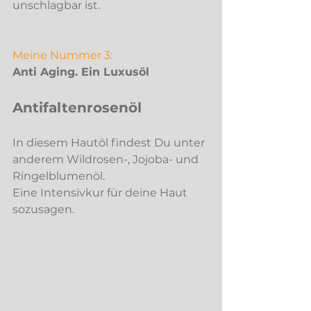
unschlagbar ist. 
Meine Nummer 3:
Anti Aging. Ein Luxusöl
Antifaltenrosenöl 
In diesem Hautöl findest Du unter 
anderem Wildrosen-, Jojoba- und 
Ringelblumenöl. 
Eine Intensivkur für deine Haut 
sozusagen.