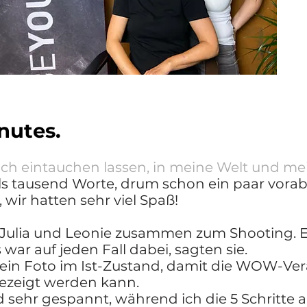
nutes.
ch eintauchen lassen, in meine Welt und m
ls tausend Worte, drum schon ein paar vora
, wir hatten sehr viel Spaß!
ulia und Leonie zusammen zum Shooting. E
 war auf jeden Fall dabei, sagten sie.
ch ein Foto im Ist-Zustand, damit die WOW-V
gezeigt werden kann.
 sehr gespannt, während ich die 5 Schritte a