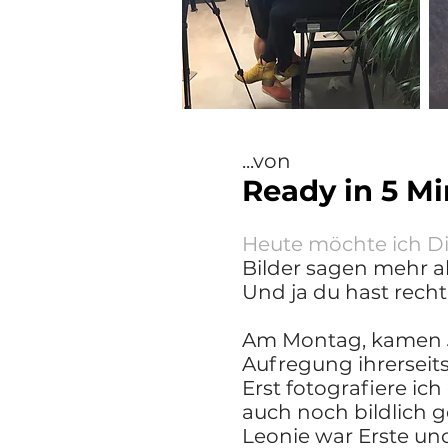
...von
Ready in 5 Mi
Heute möchte ich Di
Bilder sagen mehr a
Und ja du hast recht
Am Montag, kamen J
Aufregung ihrerseits
Erst fotografiere i
auch noch bildlich 
Leonie war Erste und