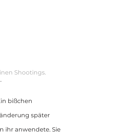
einen Shootings.
b.
in bißchen
eränderung später
n ihr anwendete. Sie