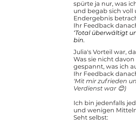
spürte ja nur, was ic
und begab sich voll 
Endergebnis betrach
Ihr Feedback danac
‘Total überwältigt u
bin.
Julia's Vorteil war,
Was sie nicht davon 
gespannt, was ich 
Ihr Feedback danac
'Mit mir zufrieden u
Verdienst war 😊)
Ich bin jedenfalls j
und wenigen Mitteln
Seht selbst: