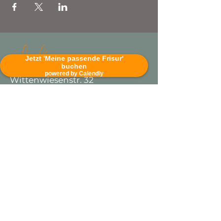
Jetzt 'Meine passende Frisur'
buchen
powered by Calendly
Wittenwiesenstr. 32
88046 Friedrichshafen
Deutschland
+491635281658
sandra@makeupcoaching.de
Facebook
Instagram
Podcast
Veranstaltungen
Kundenstimmen