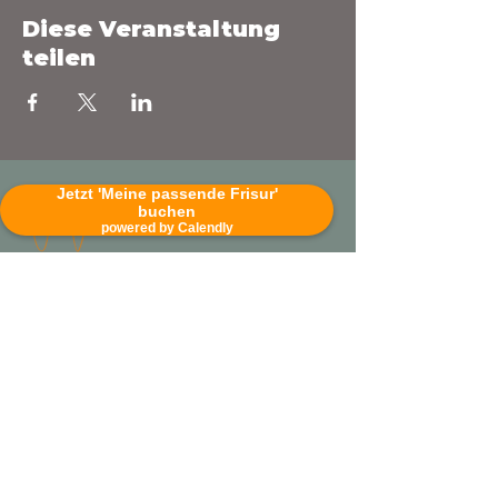
Diese Veranstaltung
teilen
Jetzt 'Meine passende Frisur'
buchen
powered by Calendly
Wittenwiesenstr. 32
88046 Friedrichshafen
Deutschland
+491635281658
sandra@makeupcoaching.de
Facebook
Instagram