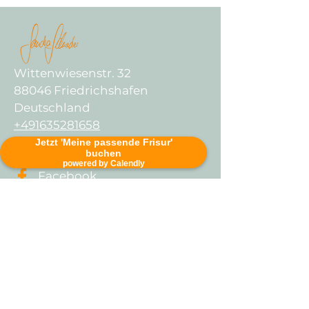
Wittenwiesenstr. 32
88046 Friedrichshafen
Deutschland
+491635281658
sandra@makeupcoaching.de
Jetzt 'Meine passende Frisur'
buchen
powered by Calendly
Facebook
Instagram
Podcast
Veranstaltungen
Kundenstimmen
Impressum
Datenschutz