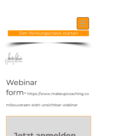
5 Muster, die dich unsichtbar machen –
erkennst du dich wieder?
Den Wirkungscheck starten
Anmelden
Webinar
form-
https://www.makeupcoaching.co
m/souveraen-statt-unsichtbar-webinar
Jetzt anmelden